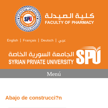
|
|
|
English
Français
Deutsch
عربي
Menú
Abajo de construcci?n