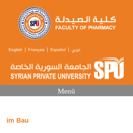
|
|
|
English
Français
Español
عربي
Menü
im Bau