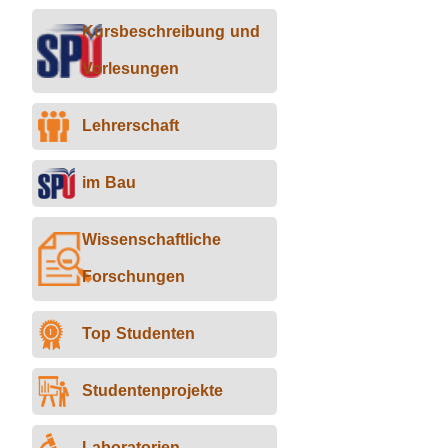
im
im
Kursbeschreibung und
Bau
Bau
Vorlesungen
Lehrerschaft
im Bau
Wissenschaftliche
Forschungen
Top Studenten
Studentenprojekte