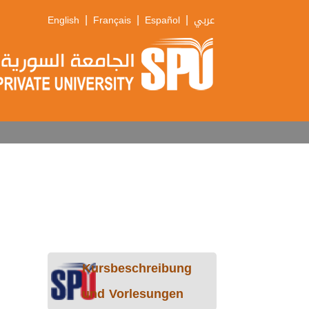
|
|
|
English
Français
Español
عربي
Kursbeschreibung
und Vorlesungen