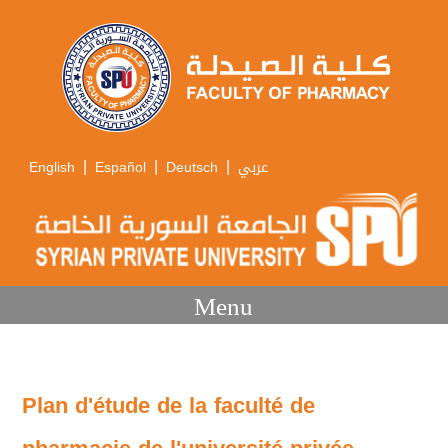
|
|
|
English
Español
Deutsch
عربي
Menu
Plan d'étude de la faculté de