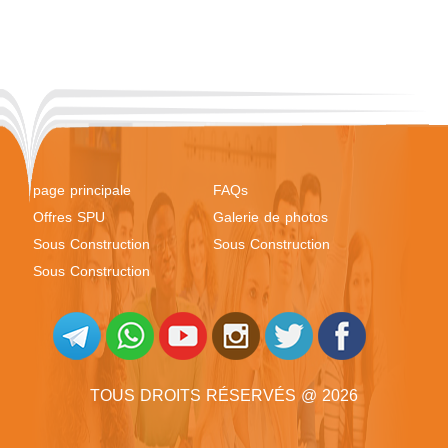
page principale
FAQs
Offres SPU
Galerie de photos
Sous Construction
Sous Construction
Sous Construction
TOUS DROITS RÉSERVÉS @ 2026