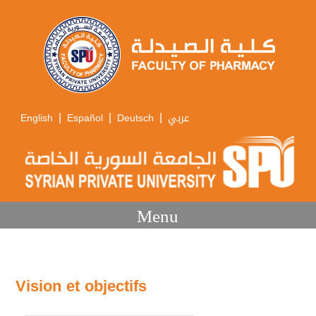
|
|
|
English
Español
Deutsch
عربي
Menu
Vision et objectifs