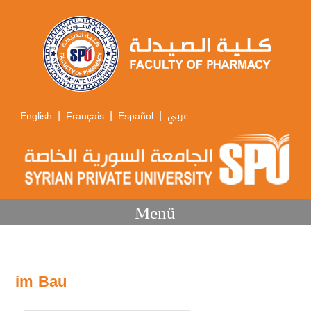
|
|
|
English
Français
Español
عربي
Menü
im Bau