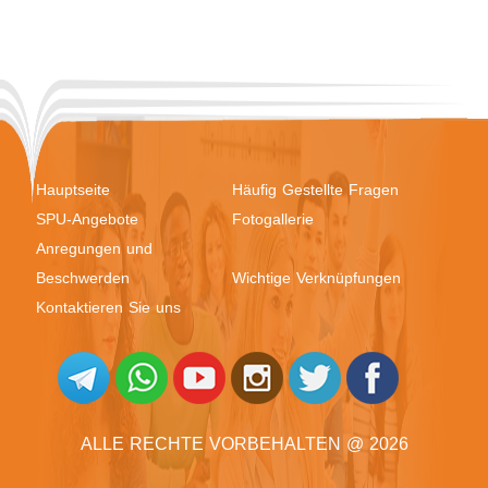
Hauptseite
Häufig Gestellte Fragen
SPU-Angebote
Fotogallerie
Anregungen und
Beschwerden
Wichtige Verknüpfungen
Kontaktieren Sie uns
ALLE RECHTE VORBEHALTEN @ 2026