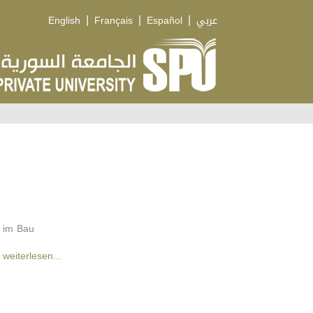
|
|
|
English
Français
Español
عربي
im Bau
weiterlesen...