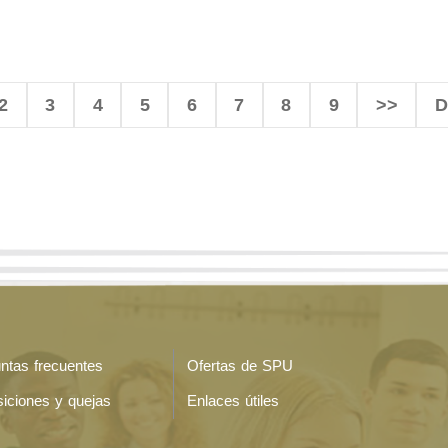
2
3
4
5
6
7
8
9
>>
D
ntas frecuentes
Ofertas de SPU
iciones y quejas
Enlaces útiles