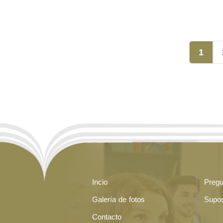
1
Incio
Pregu
Galería de fotos
Supos
Contacto