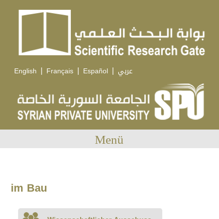
|
|
|
English
Français
Español
عربي
Menü
im Bau