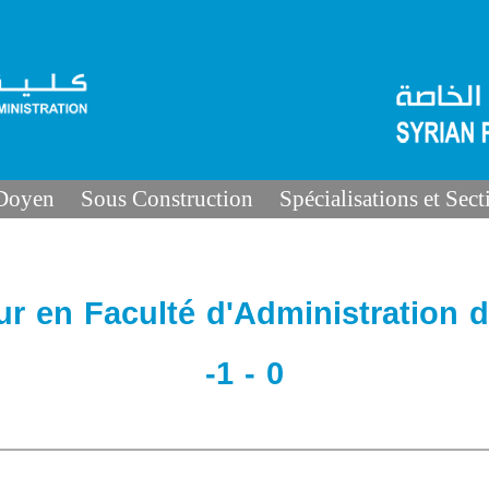
 Doyen
Sous Construction
Spécialisations et Sect
ur en Faculté d'Administration d
-1 - 0