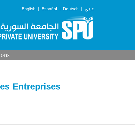
|
|
|
English
Español
Deutsch
عربي
ions
es Entreprises