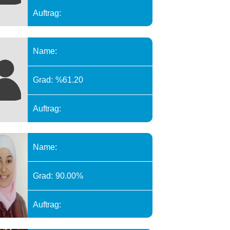
Auftrag:
Name:
Grad: %61.20
Auftrag:
Name:
Grad: 90.00%
Auftrag: