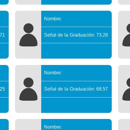
Nombre:
.71
Señal de la Graduación: 73.28
Nombre:
.25
Señal de la Graduación: 68.57
Nombre: