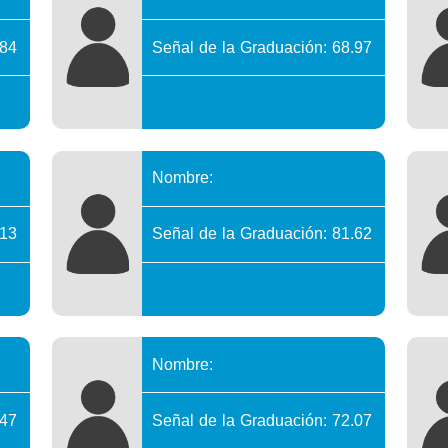
.84
Señal de la Graduación: 68.97
Nombre:
.13
Señal de la Graduación: 81.62
Nombre:
.47
Señal de la Graduación: 72.07