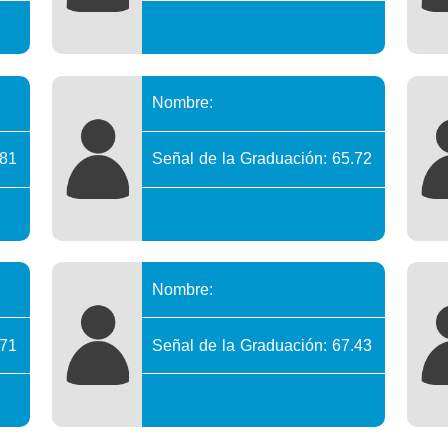
Nombre:
.81
Señal de la Graduación: 65.72
Nombre:
.71
Señal de la Graduación: 67.43