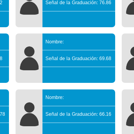
.2
Señal de la Graduación: 76.86
Nombre:
.8
Señal de la Graduación: 69.68
Nombre:
.78
Señal de la Graduación: 66.16