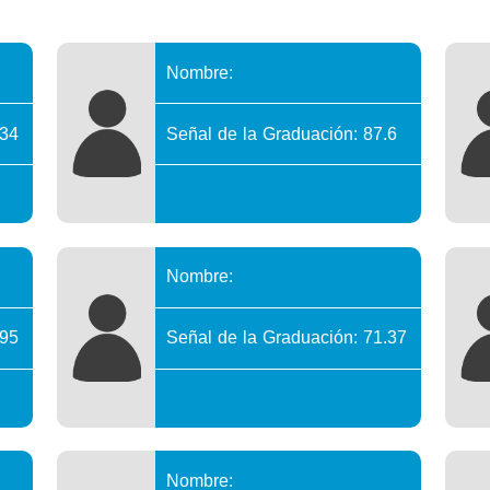
Nombre:
.34
Señal de la Graduación: 87.6
Nombre:
.95
Señal de la Graduación: 71.37
Nombre: