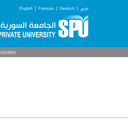
|
|
|
English
Français
Deutsch
عربي
cciones