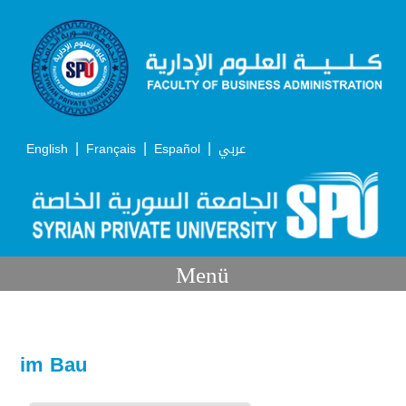
|
|
|
English
Français
Español
عربي
Menü
im Bau