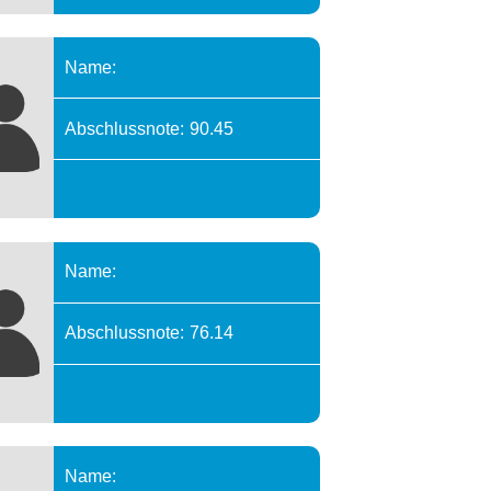
Name:
Abschlussnote: 90.45
Name:
Abschlussnote: 76.14
Name: