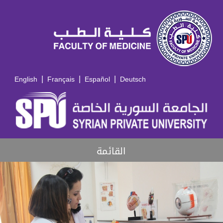
|
|
|
English
Français
Español
Deutsch
القائمة