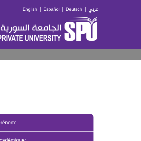
|
|
|
English
Español
Deutsch
عربي
prénom:
cadémique: