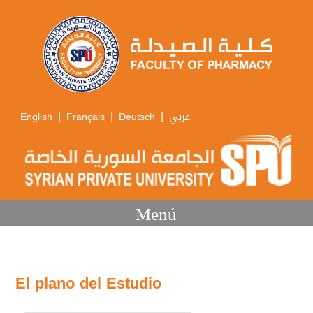
|
|
|
English
Français
Deutsch
عربي
Menú
El plano del Estudio