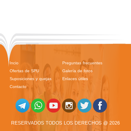
Incio
Preguntas frecuentes
Ofertas de SPU
Galería de fotos
Suposiciones y quejas
Enlaces útiles
Contacto
RESERVADOS TODOS LOS DERECHOS @ 2026