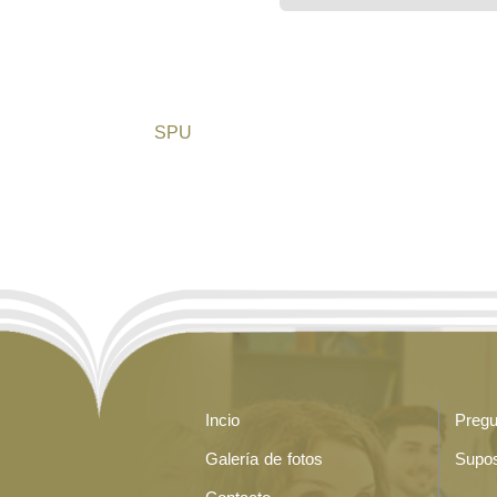
informática
SPU
Incio
Pregu
Galería de fotos
Supos