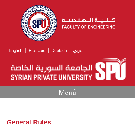
|
|
|
English
Français
Deutsch
عربي
Menú
General Rules