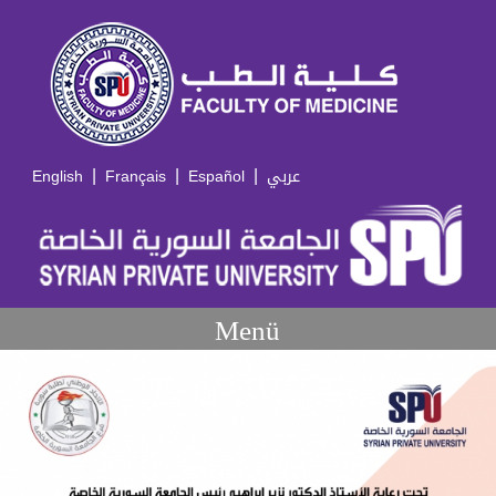
|
|
|
English
Français
Español
عربي
Menü