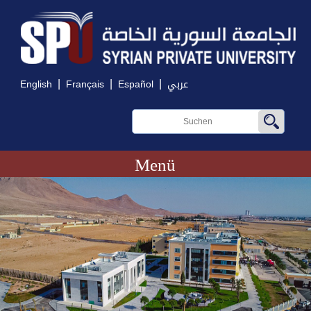
|
|
|
English
Français
Español
عربي
Menü