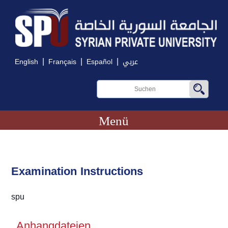
|
|
|
English
Français
Español
عربي
Menü
Examination Instructions
spu
Anhangdateien