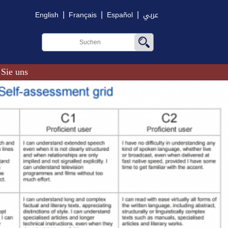
|
|
|
English
Français
Español
عربي
 Sie uns