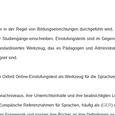
, der in der Regel von Bildungseinrichtungen durchgeführt wir
der Studiengänge einschreiben. Einstufungstests sind im Gege
tandardisiertes Werkzeug, das es Pädagogen und Administrat
gnet sind.
n Oxford Online-Einstufungstest als Werkzeug für die Sprachver
prachniveaus, ihre Unterrichtsinhalte und ihre beabsichtigten
Europäische Referenzrahmen für Sprachen, häufig als (
GER
)
es Framework und passen ihre Bücher an ihre Definitionen an