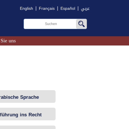
|
|
|
English
Français
Español
عربي
 Sie uns
rabische Sprache
führung ins Recht