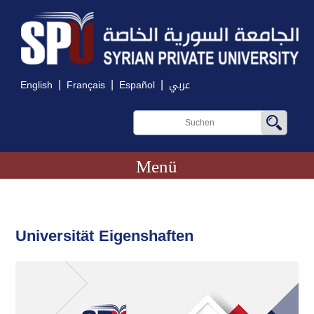
|
|
|
English
Français
Español
عربي
Menü
Universität Eigenshaften