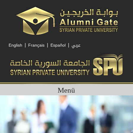
|
|
|
English
Français
Español
عربي
Menü