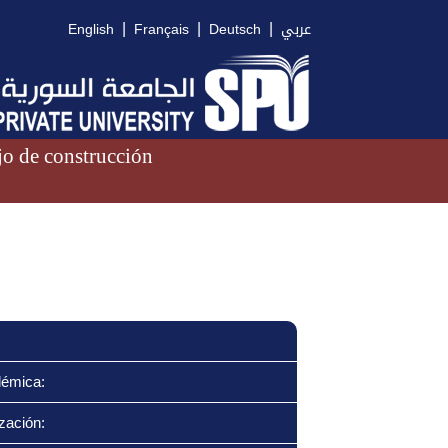
|
|
|
English
Français
Deutsch
عربي
o de construcción
démica:
zación: