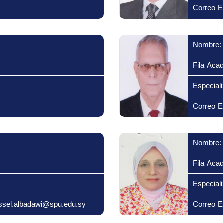
Correo El
Nombre:
Fila Aca
Especiali
Correo El
Nombre:
Fila Aca
Especiali
assel.albadawi@spu.edu.sy
Correo El