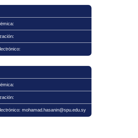
démica:
zación:
ectrónico:
démica:
zación:
lectrónico: mohamad.hasanin@spu.edu.sy