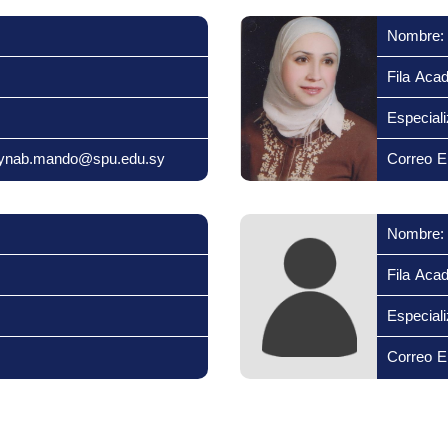
Nombre:
Fila Aca
Especiali
zaynab.mando@spu.edu.sy
Correo El
Nombre:
Fila Aca
Especiali
Correo E