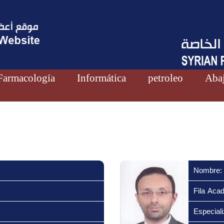
Farmacología
Informática
petroleo
Abaj
Nombre:
Fila Aca
Especiali