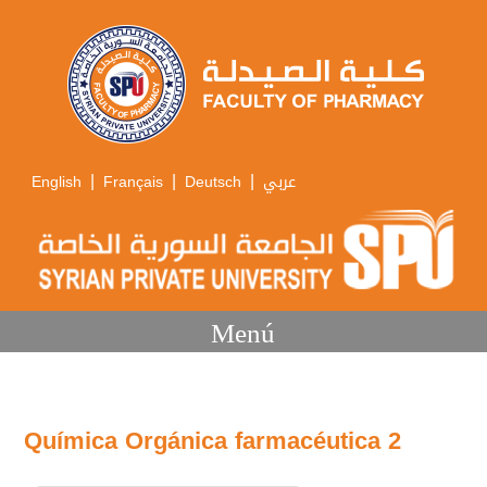
|
|
|
English
Français
Deutsch
عربي
Menú
Química Orgánica farmacéutica 2