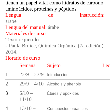
tienen un papel vital como hidratos de carbono,
aminoácidos, proteínas y péptidos.
Lengua de instrucción:
árabe
Lengua del manual:
árabe
Materiales de curso
Texto requerido
- Paula Bruice, Química Orgánica (7a edición),
2014.
Horario de curso
Semana
Sujeto
Lec
Introducción
1
22/9 – 27/9
Alcohols y phenols
2
29/9 – 4/10
Éteres y epoxides
3
6/10 –
11/10
Compuestos orgánicos
4
13/10 –