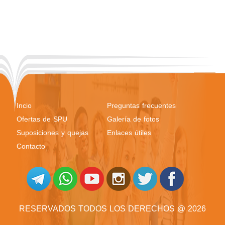
Incio
Preguntas frecuentes
Ofertas de SPU
Galería de fotos
Suposiciones y quejas
Enlaces útiles
Contacto
RESERVADOS TODOS LOS DERECHOS @ 2026