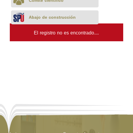
Comité científico
Abajo de construcción
El registro no es encontrado....