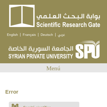
|
|
|
English
Français
Deutsch
عربي
Menú
Error