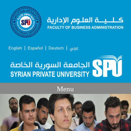
|
|
|
English
Español
Deutsch
عربي
Menu