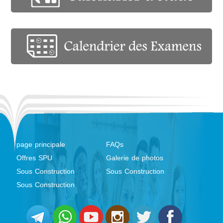
page principale
FAQs
Offres SPU
Galerie de photos
Sous Construction
Sous Construction
Sous Construction