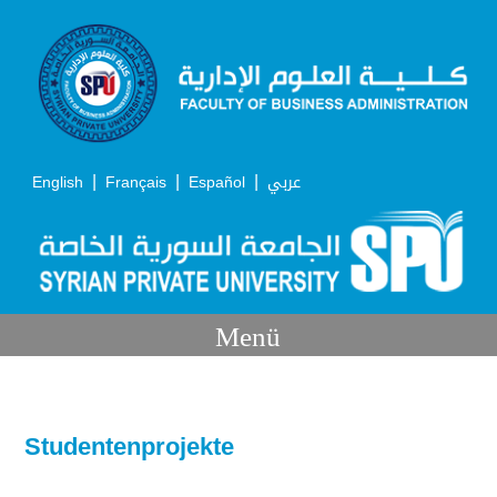
|
|
|
English
Français
Español
عربي
Menü
Studentenprojekte