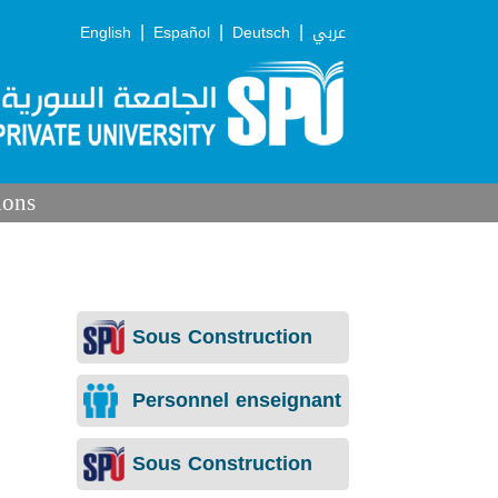
|
|
|
English
Español
Deutsch
عربي
ions
Sous Construction
Personnel enseignant
Sous Construction