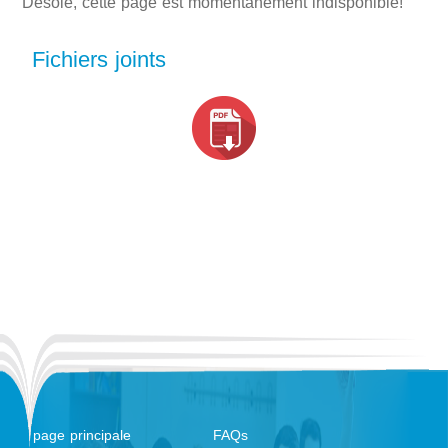
Désolé, cette page est momentanément indisponible!
Fichiers joints
page principale
FAQs