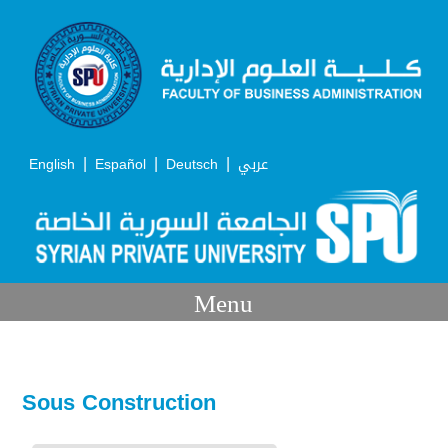
|
|
|
English
Español
Deutsch
عربي
Menu
Sous Construction