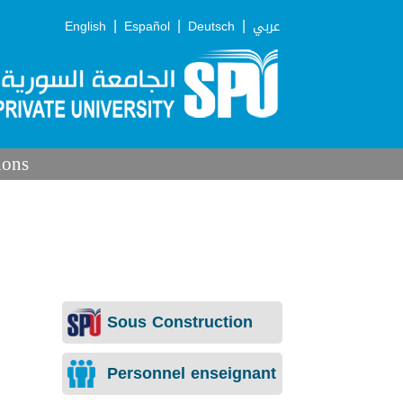
|
|
|
English
Español
Deutsch
عربي
ions
Sous Construction
Personnel enseignant