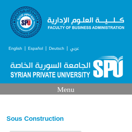
|
|
|
English
Español
Deutsch
عربي
Menu
Sous Construction