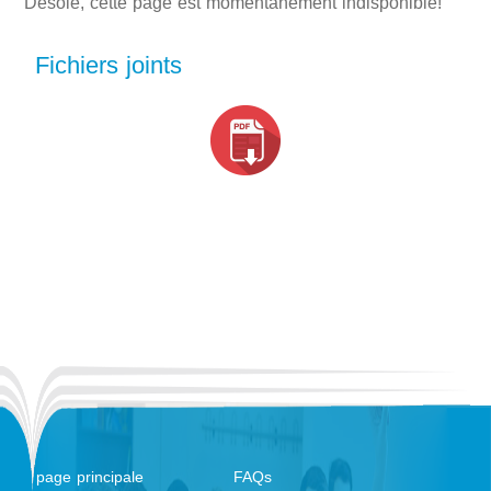
Désolé, cette page est momentanément indisponible!
Fichiers joints
page principale
FAQs