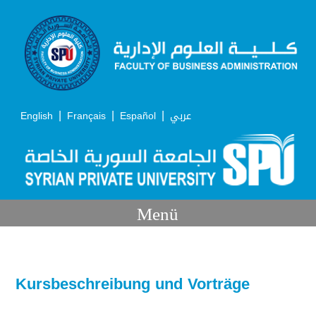
|
|
|
English
Français
Español
عربي
Menü
Kursbeschreibung und Vorträge