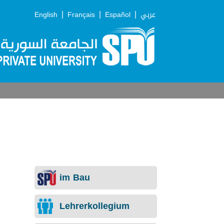
|
|
|
English
Français
Español
عربي
im Bau
Lehrerkollegium