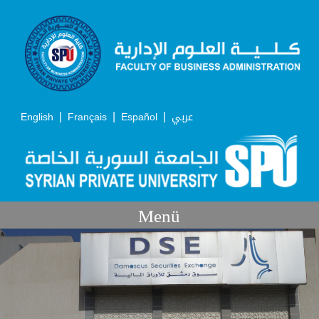
|
|
|
English
Français
Español
عربي
Menü