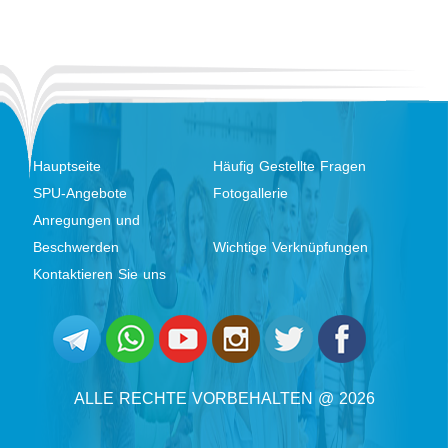
Hauptseite
Häufig Gestellte Fragen
SPU-Angebote
Fotogallerie
Anregungen und
Beschwerden
Wichtige Verknüpfungen
Kontaktieren Sie uns
ALLE RECHTE VORBEHALTEN @ 2026