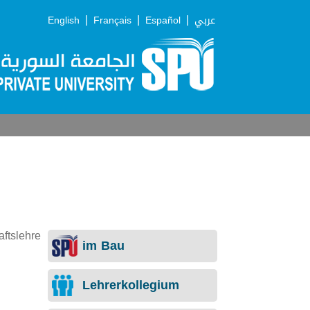
|
|
|
English
Français
Español
عربي
ftslehre
im Bau
Lehrerkollegium