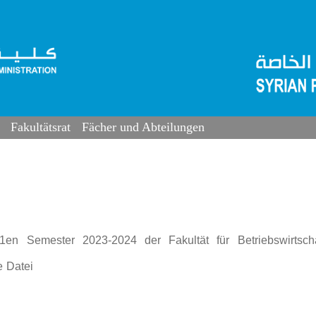
Fakultätsrat
Fächer und Abteilungen
n Semester 2023-2024 der Fakultät für Betriebswirtscha
e Datei