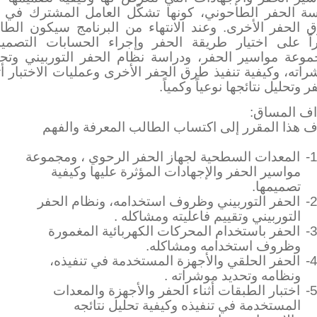
سة الحفر الطاحوني، كونها تشكّل العامل المشترك في 
 الحفر الأخرى. وعند الانتهاء من البرنامج سيكون الطا
راً على اختيار طريقة الحفر وإجراء الحسابات التصميم
موعة مواسير الحفر، ودراسة نظام الحفر التوربيني وتحد
اته، وكيفية تنفيذ طرق الحفر الأخرى وعمليات الاختبار أث
ر وتحليل نتائجها نوعياً وكمياً.
اف المساق:
ف هذا المقرر إلى اكتساب الطالب المعرفة والفهم
1
المعدات السطحية لجهاز الحفر الرحوي ، ومجموعة
مواسير الحفر والإجهادات المؤثرة عليها وكيفية
تصميمها.
2
الحفر التوربيني وظروف استخدامه، ونظام الحفر
التوربيني وتقييم فاعليته ومشاكله .
3
الحفر باستخدام المحركات الكهربائية المغمورة
وظروف استخدامه ومشاكله.
4
الحفر الحلقي والأجهزة المستخدمة في تنفيذه،
ونظامه وتحديد موشراته .
5
اختبار الطبقات أثناء الحفر والأجهزة والمعدات
المستخدمة في تنفيذه وكيفية تحليل نتائجه