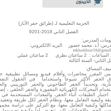
الخريجون
الحزمة التعليمية لـ (
طرائق حفر الآبار
)
الفصل الثاني 2018-201
9
ومات المدرس:
درس:
أ.د. محمد خضور
البريد الالكتروني:
mkhaddour59@gmail
:
 الساعات
2 ساعتان نظري
2 ساعتان عملي
 الثاني- السنة الثالثة
يف المساق:
من المقرر محاضرات وأفلام فيديو ومسائل تطبيقية ح
 الحفر الأكثر شيوعاً واستخداماً
في الحقول النفط
غازية، وتحديداً الحفر الطاحوني والحفر التوربيني والح
خدام المحركات الكهربائية المغمورة والحفر الحلقي ، إضاف
 اختبار الطبقات أثناء الحفر، والمعدات المستخدمة في 
قة وكيفية التعامل معها، ونظام الحفر لكل طريقة وتعقيدات
اكلها وكيفية التعامل معها، مع التركيز على دراسة مجمو
سير الحفر والإجهادات التي تتعرض لها وكيفية تصميمها ع