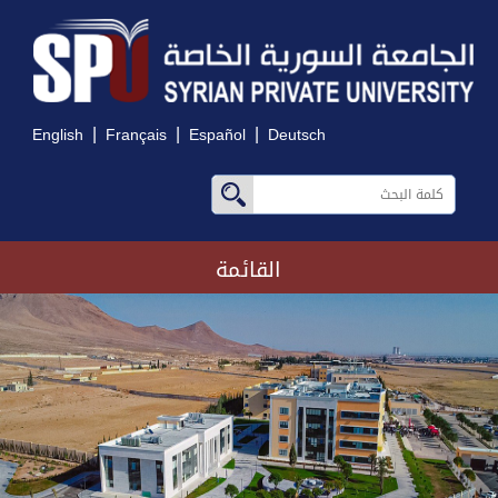
|
|
|
English
Français
Español
Deutsch
القائمة