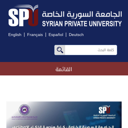
|
|
|
English
Français
Español
Deutsch
القائمة