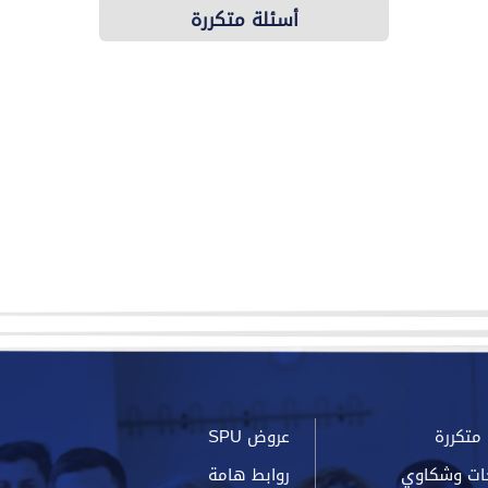
أسئلة متكررة
متكررة
عروض SPU
ات وشكاوي
روابط هامة