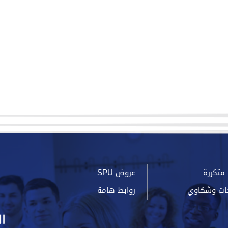
متكررة
عروض SPU
ات وشكاوي
روابط هامة