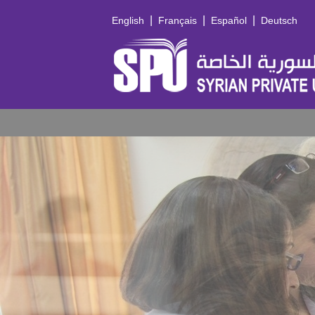
|
|
|
English
Français
Español
Deutsch