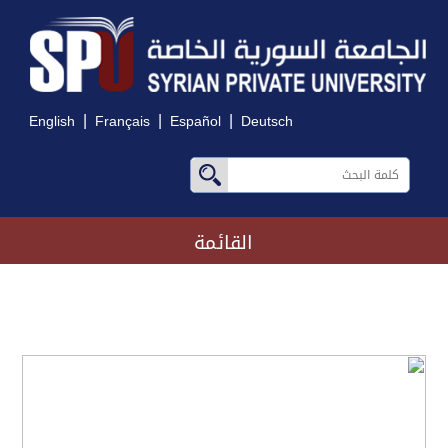
|
|
|
English
Français
Español
Deutsch
القائمة