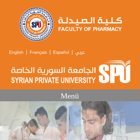
|
|
|
English
Français
Español
عربي
Menü