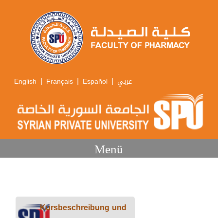
|
|
|
English
Français
Español
عربي
Menü
Kursbeschreibung und