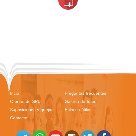
Incio
Preguntas frecuentes
Ofertas de SPU
Galería de fotos
Suposiciones y quejas
Enlaces útiles
Contacto