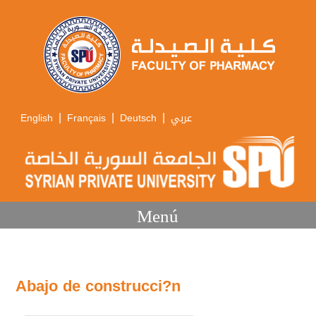
|
|
|
English
Français
Deutsch
عربي
Menú
Abajo de construcci?n