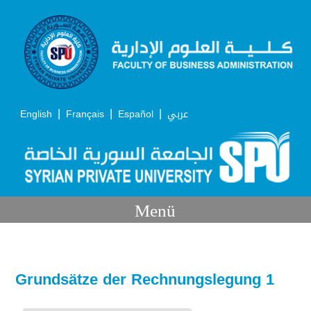
|
|
|
English
Français
Español
عربي
Menü
Grundsätze der Rechnungslegung 1